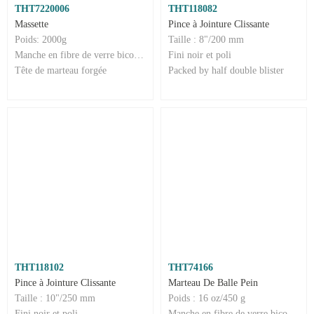
THT7220006
THT118082
Massette
Pince à Jointure Clissante
Poids: 2000g
Taille : 8"/200 mm
Manche en fibre de verre bicolore
Fini noir et poli
Tête de marteau forgée
Packed by half double blister
THT118102
THT74166
Pince à Jointure Clissante
Marteau De Balle Pein
Taille : 10"/250 mm
Poids : 16 oz/450 g
Fini noir et poli
Manche en fibre de verre bicolore