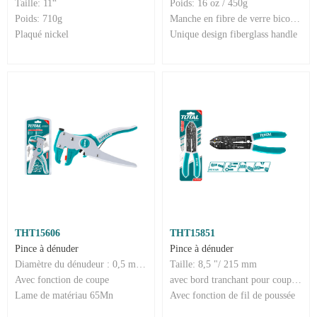
Taille: 11“
Poids: 16 oz / 450g
Poids: 710g
Manche en fibre de verre bicolore
Plaqué nickel
Unique design fiberglass handle
THT15606
THT15851
Pince à dénuder
Pince à dénuder
Diamètre du dénudeur : 0,5 mm ~ 6 mm
Taille: 8,5 "/ 215 mm
Avec fonction de coupe
avec bord tranchant pour couper le fil
Lame de matériau 65Mn
Avec fonction de fil de poussée