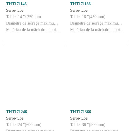
THT171146
THT171186
Serre-tube
Serre-tube
Taille: 14 "/ 350 mm
Taille: 18 "(450 mm)
Diamètre de serrage maximum : 50 mm
Diamètre de serrage maximum : 60 mm
Matériau de la mâchoire mobile : Cr-Mo
Matériau de la mâchoire mobile : Cr-Mo
THT171246
THT171366
Serre-tube
Serre-tube
Taille: 24 "(600 mm)
Taille: 36 "(900 mm)