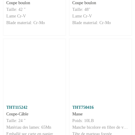
Coupe boulon
Coupe boulon
Taille: 42 "
Taille: 48"
Lame Cr-V
Lame Cr-V
Blade material: Cr-Mo
Blade material: Cr-Mo
THT115242
THT750416
Coupe-Câble
Masse
Taille: 24 "
Poids: 10LB
Matériau des lames: 65Mn
Manche bicolore en fibre de verre 900 mm
Emballé sur carte en papier
Tête de marteau forgée