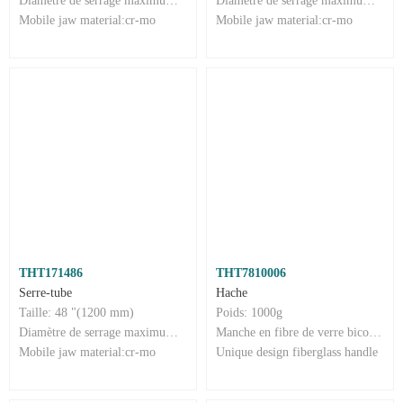
Diamètre de serrage maximum : 76 mm
Diamètre de serrage maximum : 85 mm
Mobile jaw material:cr-mo
Mobile jaw material:cr-mo
THT171486
THT7810006
Serre-tube
Hache
Taille: 48 "(1200 mm)
Poids: 1000g
Diamètre de serrage maximum : 110 mm
Manche en fibre de verre bicolore
Mobile jaw material:cr-mo
Unique design fiberglass handle