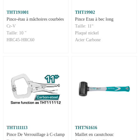
THT191001
THT19902
Pince-étau à mâchoires courbées
Pince Etau à bec long
Cr-V
Taille: 11“
Taille: 10 "
Plaqué nickel
HRC45-HRC60
Acier Carbone
THT111113
THT761616
Pince De Verrouillage à C-clamp
Maillet en caoutchouc