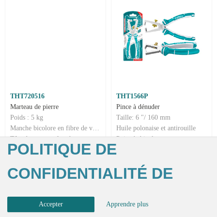
THT720516
THT1566P
Marteau de pierre
Pince à dénuder
Poids : 5 kg
Taille: 6 "/ 160 mm
Manche bicolore en fibre de verre 900 mm
Huile polonaise et antirouille
Tête de marteau forgée
Poignée bicolore
POLITIQUE DE
CONFIDENTIALITÉ DE
TOTAL
Accepter
Apprendre plus