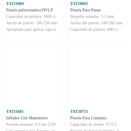
TAT11004
TAT10605
Pistola pulverizadora HVLP
Pistola Para Pintar
Capacidad de pintura: 1000 cc
Boquilla estándar: 1,3 mm
Ancho de patrón: 180-250 mm
Ancho del patrón: 180-260 mm
Apropiada para aplicar capa de acabado
Capacidad de pintura: 600 cc.
TAT11601
TAT20751
Inflador Con Manómetro
Pistola Para Limpieza
Presión máxima: 8,5 bar (120 PSI)
Capacidad de lavado: 0.75 L
Con conector tipo Europa, conector tipo USA, conector tipo Nitto y conector tipo Italia
Presión de funcionamiento: 4 bar