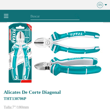
ES
Alicates De Corte Diagonal
THT130706P
Talla:7"/180mm