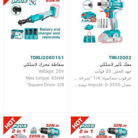
TDRLI2060151
TIRLI2002
مفك تأثير لاسلكي
سقاطة محرك لاسلكي
جهد الحفر: 20 فولت
Voltage: 20V
عرقوب سداسية: 1/4 "سرعة عدم التحميل: 0-2400 / دقيقة
Max.torque: 65NM
معدل Impcat: 0-3550 نبضة في الدقيقة عزم الدوران: 200 نيوتن متر
Square Drive: 3/8"