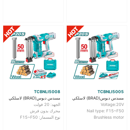
TCBNLI5008
TCBNLI5005
مسدس دبوس(BRAD) لاسلكي
مسدس دبوس(BRAD) لاسلكي
Voltage:20V
الجهد: 20 فولت
Nail type: F15~F50
محرك بدون فرش
Brushless motor
نوع المسمار: F15~F50