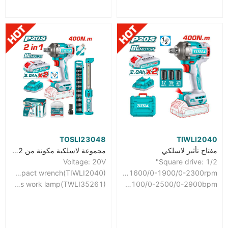
TOSLI23048
TIWLI2040
مفتاح تأثير لاسلكي
مجموعة لاسلكية مكونة من 2 قطع
Voltage: 20V
Square drive: 1/2"
With 1pcs cordless impact wrench(TIWLI2040)
No-load speed: 0-1600/0-1900/0-2300rpm
With 1pcs work lamp(TWLI35261)
Impact rate: 0-2100/0-2500/0-2900bpm