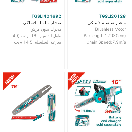
TGSLI401682
TGSLI20128
منشار سلسلة لاسلكي
منشار سلسلة لاسلكي
Brushless Motor
محرك بدون فرش
Bar length:12"(30cm)
طول القضيب: 16 بوصة (40 سم)
Chain Speed:7.9m/s
سرعة السلسلة: 14.5 م/ث