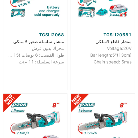
TGSLI2068
TGSLI20581
منشار قاطع لاسلكي
منشار سلسلة صغير لاسلكي
Voltage:20V
محرك بدون فرش
Bar length:5"(13cm)
طول القضيب: 6 بوصات (15 سم)
Chain speed: 5m/s
سرعة السلسلة: 11 م/ث