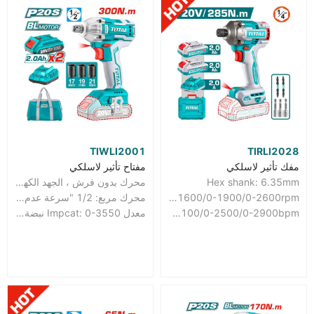
TIWLI2001
TIRLI2028
مفك تأثير لاسلكي
مفتاح تأثير لاسلكي
Hex shank: 6.35mm
محرك بدون فرش ، الجهد الكهربائي: 20 فولت
No-load speed: 0-1600/0-1900/0-2600rpm
محرك مربع: 1/2 "سرعة عدم التحميل: 0-2300 / دقيقة
Impact rate: 0-2100/0-2500/0-2900bpm
معدل Impcat: 0-3550 نبضة في الدقيقة عزم الدوران: 300 نيوتن متر