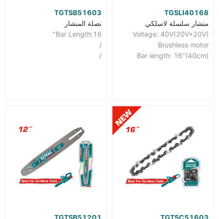
TGTSB51603
TGSLI40168
منشار سلسلة لاسلكي
نصلة المنشار
Bar Length:16"
Voltage: 40V(20V+20V)
/
Brushless motor
/
Bar length: 16"(40cm)
TGTSB51201
TGTSC51603