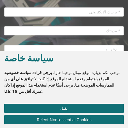
* تريد
سياسة خاصة
نرحب بكم بزيارة موقع توتال ترحيبا حارا.
يرجى
قراءة
سياسة
خصوصية
الموقع
باهتمام
وعدم
استخدام
الموقع
إذا
كنت
لا
توافق
على
أي
من
الممارسات
الموضحة
هنا
.
يرجى
أيضًا
عدم
استخدام
هذا
الموقع
إذا
كان
إشترك
.
عمرك
أقل
من
18
عامًا
* إذا قمت بالتسجيل هنا، فهذا يعني أنك تقبل جميع الشروط المتعلقة
يقبل
تشير مصطلحات مثل "نحن" و " الخاص بنا" وما إلى ذلك. في سياسة
ب
سياسة الخصوصية
وقبول تلقي البريد الإلكتروني من TOTAL.
الخصوصية هذه إلى TOTAL، تشير مصطلحات مثل "أنت" و "الخاص بك"
Reject Non-essential Cookies
وما إلى ذلك إليك كمستخدم للموقع.