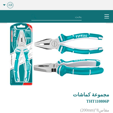
AR
مجموعة كماشات
THT110806P
مقاس8"(200mm)